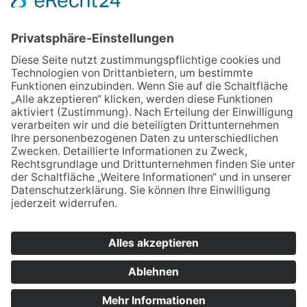
Logo-Gravuren
Sonderanfertigungen
Referenzen
Nachhaltigkeit
Altbatterieentsorgung
Rechtliches
Impressum
Datenschutz
Widerrufsbelehrung
HÄNDLER WERDEN