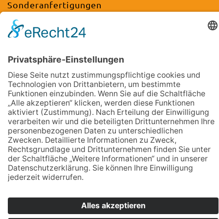
Sonderanfertigungen
Referenzen
Nachhaltigkeit
Altbatterieentsorgung
Rechtliches
Impressum
Datenschutz
Widerrufsbelehrung
HÄNDLER WERDEN
Copyright Holzkunst Schönberg, 2026