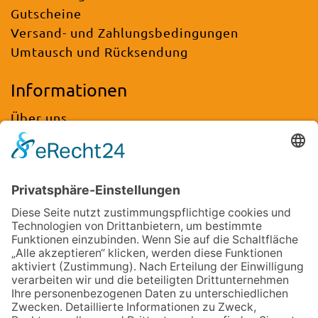
Gutscheine
Versand- und Zahlungsbedingungen
Umtausch und Rücksendung
Informationen
Über uns
FAQ / Häufig gestellte Fragen
Logo-Gravuren
Sonderanfertigungen
Referenzen
Nachhaltigkeit
Altbatterieentsorgung
Rechtliches
Impressum
Datenschutz