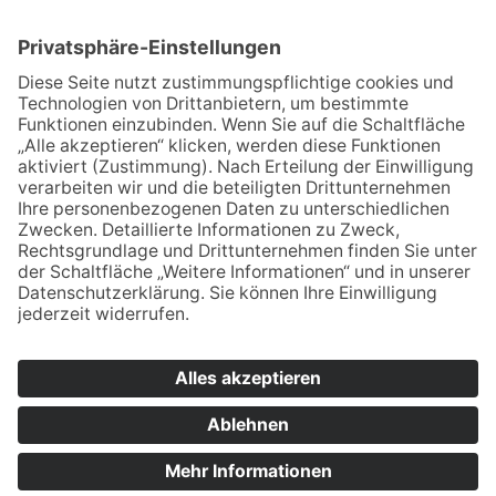
Sonderanfertigungen
Referenzen
Nachhaltigkeit
Altbatterieentsorgung
Rechtliches
Impressum
Datenschutz
Widerrufsbelehrung
HÄNDLER WERDEN